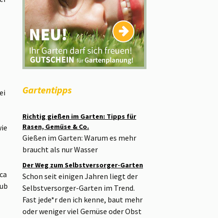
Gartentipps
ei
Richtig gießen im Garten: Tipps für
Rasen, Gemüse & Co.
wie
Gießen im Garten: Warum es mehr
braucht als nur Wasser
Der Weg zum Selbstversorger-Garten
ca
Schon seit einigen Jahren liegt der
aub
Selbstversorger-Garten im Trend.
Fast jede*r den ich kenne, baut mehr
oder weniger viel Gemüse oder Obst