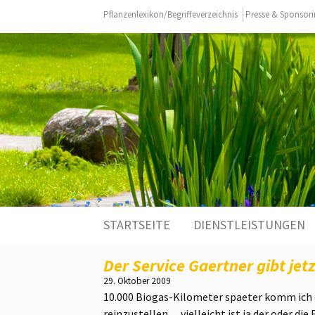
Pflanzenlexikon/Begriffeverzeichnis
Presse & Sponsor
Zum
STARTSEITE
DIENSTLEISTUNGEN
Inhalt
springen
Der Service Gaertner gibt jetz
29. Oktober 2009
10.000 Biogas-Kilometer spaeter komm ich 
reinzustellen….vielleicht ist ja der oder di