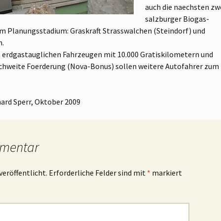
auch die naechsten zw
salzburger Biogas-
em Planungsstadium: Graskraft Strasswalchen (Steindorf) und
n.
n erdgastauglichen Fahrzeugen mit 10.000 Gratiskilometern und
ichweite Foerderung (Nova-Bonus) sollen weitere Autofahrer zum
ard Sperr, Oktober 2009
mmentar
veröffentlicht.
Erforderliche Felder sind mit
*
markiert