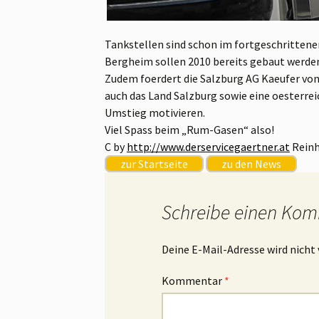
Tankstellen sind schon im fortgeschritten
Bergheim sollen 2010 bereits gebaut werde
Zudem foerdert die Salzburg AG Kaeufer vo
auch das Land Salzburg sowie eine oesterre
Umstieg motivieren.
Viel Spass beim „Rum-Gasen“ also!
C by
http://www.derservicegaertner.at
Reinh
zur Startseite
zu den News
Schreibe einen Ko
Deine E-Mail-Adresse wird nicht 
Kommentar
*