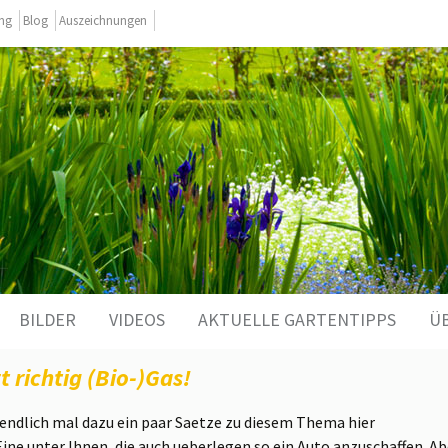
ing
Blog
Auszeichnungen
BILDER
VIDEOS
AKTUELLE GARTENTIPPS
Ü
t richtig (Bio-)Gas!
endlich mal dazu ein paar Saetze zu diesem Thema hier
e Eine unter Ihnen, die auch ueberlegen so ein Auto anzuschaffen.
Ab