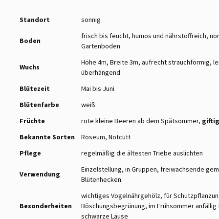
Standort
sonnig
frisch bis feucht, humos und nährstoffreich, no
Boden
Gartenboden
Höhe 4m, Breite 3m, aufrecht strauchförmig, le
Wuchs
überhängend
Blütezeit
Mai bis Juni
Blütenfarbe
weiß
Früchte
rote kleine Beeren ab dem Spätsommer,
gifti
Bekannte Sorten
Roseum, Notcutt
Pflege
regelmäßig die ältesten Triebe auslichten
Einzelstellung, in Gruppen, freiwachsende gem
Verwendung
Blütenhecken
wichtiges Vogelnährgehölz, für Schutzpflanzun
Besonderheiten
Böschungsbegrünung, im Frühsommer anfällig 
schwarze Läuse