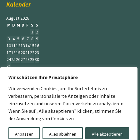
Kalender
August 2026
M
D
M
D
F
S
S
1
2
3
4
5
6
7
8
9
10
11
12
13
14
15
16
17
18
19
20
21
22
23
24
25
26
27
28
29
30
31
Wir schätzen Ihre Privatsphäre
« Juni
Wir verwenden Cookies, um Ihr Surferlebnis zu
verbessern, personalisierte Anzeigen oder Inhalte
einzusetzen und unseren Datenverkehr zu analysieren.
Wenn Sie auf „Alle akzeptieren" klicken, stimmen Sie
„Der Service Gärtner“ ist ein Teil der Jumbogras &
der Anwendung von Cookies zu.
Energiepflanzen GmbH. Weitere Mitglieder sind:
www.energiepflanzen.com
,
www.jumbograshecke.com
,
Anpassen
Alles ablehnen
Alle akzeptieren
www.Jumbogras-Tier.Shop