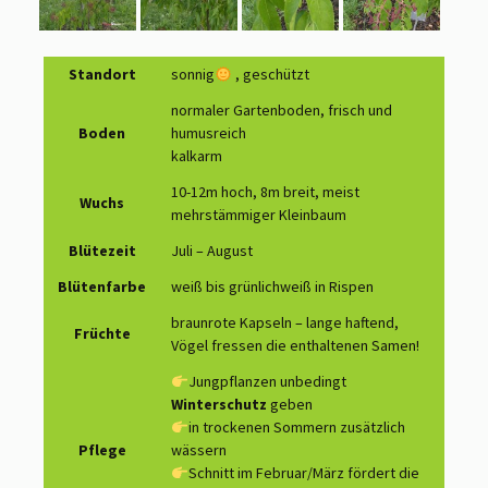
Standort
sonnig
, geschützt
normaler Gartenboden, frisch und
Boden
humusreich
kalkarm
10-12m hoch, 8m breit, meist
Wuchs
mehrstämmiger Kleinbaum
Blütezeit
Juli – August
Blütenfarbe
weiß bis grünlichweiß in Rispen
braunrote Kapseln – lange haftend,
Früchte
Vögel fressen die enthaltenen Samen!
Jungpflanzen unbedingt
Winterschutz
geben
in trockenen Sommern zusätzlich
Pflege
wässern
Schnitt im Februar/März fördert die