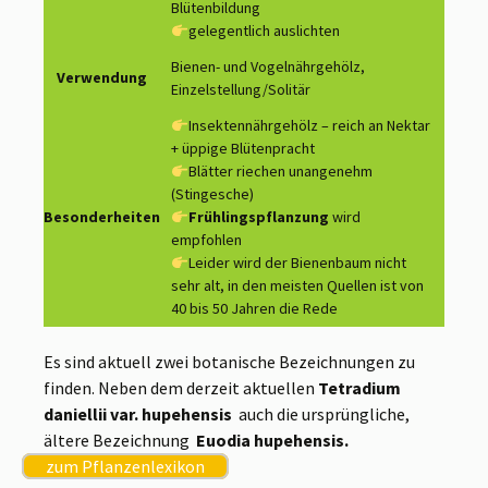
Blütenbildung
gelegentlich auslichten
Bienen- und Vogelnährgehölz,
Verwendung
Einzelstellung/Solitär
Insektennährgehölz – reich an Nektar
+ üppige Blütenpracht
Blätter riechen unangenehm
(Stingesche)
Besonderheiten
Frühlingspflanzung
wird
empfohlen
Leider wird der Bienenbaum nicht
sehr alt, in den meisten Quellen ist von
40 bis 50 Jahren die Rede
Es sind aktuell zwei botanische Bezeichnungen zu
finden. Neben dem derzeit aktuellen
Tetradium
daniellii var. hupehensis
auch die ursprüngliche,
ältere Bezeichnung
Euodia hupehensis.
zum Pflanzenlexikon