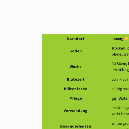
Standort
sonnig
trocken, 
Boden
ph-neutral
30-50cm, 
Wuchs
leicht bo
Blütezeit
Juni – Juli
Blütenfarbe
silbrig we
Pflege
ggf Blüte
im Steing
Verwendung
wirkt bes
wintergrün
Besonderheiten