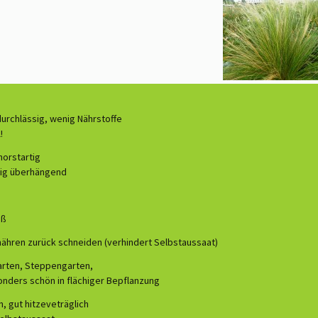
durchlässig, wenig Nährstoffe
!
horstartig
gig überhängend
iß
nähren zurück schneiden (verhindert Selbstaussaat)
arten, Steppengarten,
onders schön in flächiger Bepflanzung
, gut hitzeveträglich