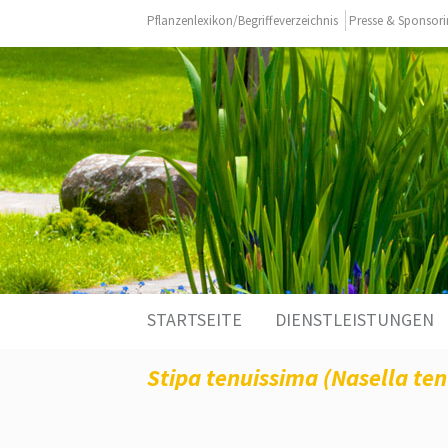
Pflanzenlexikon/Begriffeverzeichnis
Presse & Sponsor
Zum
STARTSEITE
DIENSTLEISTUNGEN
Inhalt
springen
Stipa tenuissima (Nasella ten