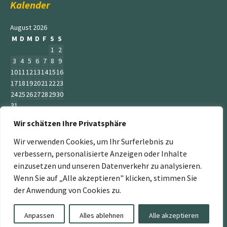
Kalender
August 2026
M
D
M
D
F
S
S
1
2
3
4
5
6
7
8
9
10
11
12
13
14
15
16
17
18
19
20
21
22
23
24
25
26
27
28
29
30
31
Wir schätzen Ihre Privatsphäre
« Juni
Wir verwenden Cookies, um Ihr Surferlebnis zu
verbessern, personalisierte Anzeigen oder Inhalte
einzusetzen und unseren Datenverkehr zu analysieren.
Wenn Sie auf „Alle akzeptieren" klicken, stimmen Sie
„Der Service Gärtner“ ist ein Teil der Jumbogras &
der Anwendung von Cookies zu.
Energiepflanzen GmbH. Weitere Mitglieder sind:
www.energiepflanzen.com
,
www.jumbograshecke.com
,
Anpassen
Alles ablehnen
Alle akzeptieren
www.Jumbogras-Tier.Shop