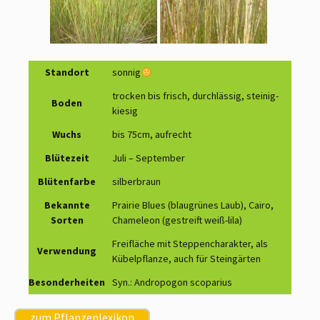
Standort
sonnig
trocken bis frisch, durchlässig, steinig-
Boden
kiesig
Wuchs
bis 75cm, aufrecht
Blütezeit
Juli – September
Blütenfarbe
silberbraun
Bekannte
Prairie Blues (blaugrünes Laub), Cairo,
Sorten
Chameleon (gestreift weiß-lila)
Freifläche mit Steppencharakter, als
Verwendung
Kübelpflanze, auch für Steingärten
Besonderheiten
Syn.: Andropogon scoparius
zum Pflanzenlexikon