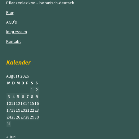
Pflanzenlexikon – botanisch-deutsch
Blog
AGB’s
Impressum
Kontakt
Kalender
August 2026
M
D
M
D
F
S
S
1
2
3
4
5
6
7
8
9
10
11
12
13
14
15
16
17
18
19
20
21
22
23
24
25
26
27
28
29
30
31
« Juni