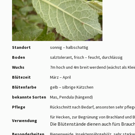
Standort
sonnig – halbschattig
Boden
salztolerant, frisch – feucht, durchlässig
Wuchs
7m hoch und 4m breit werdend (wächst als Kle
Blütezeit
März – April
Blütenfarbe
gelb – silbrige Kätzchen
bekannte Sorten
Mas, Pendula (hängend)
Pflege
Rückschnitt nach Bedarf, ansonsten sehr pfleg
für Hecken, zur Begrünung von Brachland und
Verwendung
Die Blütenstände dienen auch fürs Bra
Besonderheiten
Bienenweide, Insektennährgehölz, sehr stark