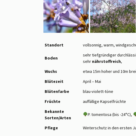
Standort
vollsonnig, warm, windgesch
sehr tiefgründiger durchlässig
Boden
sehr
nährstoffreich
,
Wuchs
etwa 15m hoher und 10m bre
Blütezeit
April – Mai
Blütenfarbe
blau-violett-töne
Früchte
auffällige Kapselfrüchte
Bekannte
P. tomentosa (bis -24°C),
Sorten/Arten
Pflege
Winterschutz in den ersten J