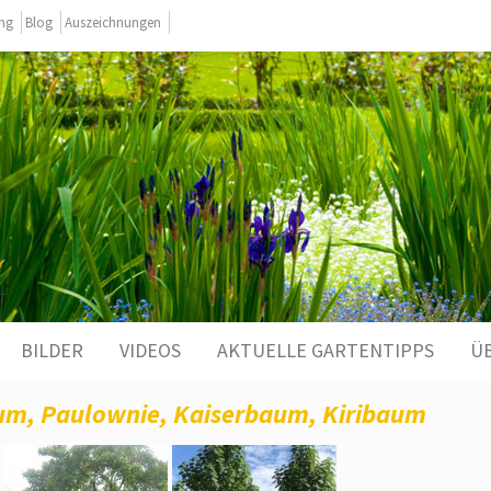
ing
Blog
Auszeichnungen
BILDER
VIDEOS
AKTUELLE GARTENTIPPS
Ü
um, Paulownie, Kaiserbaum, Kiribaum