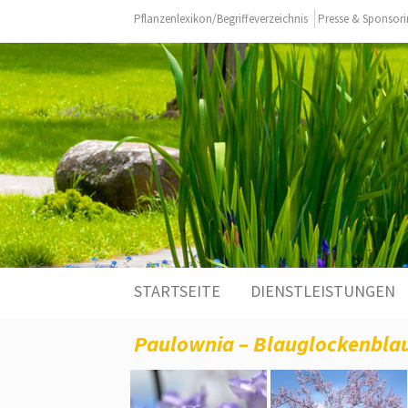
Pflanzenlexikon/Begriffeverzeichnis
Presse & Sponsor
Zum
STARTSEITE
DIENSTLEISTUNGEN
Inhalt
springen
Paulownia – Blauglockenbla