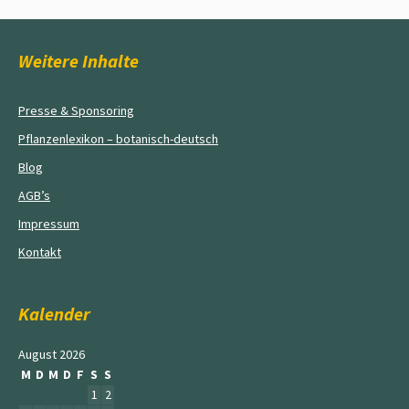
Weitere Inhalte
Presse & Sponsoring
Pflanzenlexikon – botanisch-deutsch
Blog
AGB’s
Impressum
Kontakt
Kalender
August 2026
M
D
M
D
F
S
S
1
2