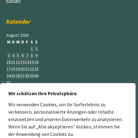
Kontakt
Kalender
August 2026
M
D
M
D
F
S
S
1
2
3
4
5
6
7
8
9
10
11
12
13
14
15
16
17
18
19
20
21
22
23
24
25
26
27
28
29
30
31
Wir schätzen Ihre Privatsphäre
« Juni
Wir verwenden Cookies, um Ihr Surferlebnis zu
verbessern, personalisierte Anzeigen oder Inhalte
einzusetzen und unseren Datenverkehr zu analysieren.
Wenn Sie auf „Alle akzeptieren" klicken, stimmen Sie
„Der Service Gärtner“ ist ein Teil der Jumbogras &
der Anwendung von Cookies zu.
Energiepflanzen GmbH. Weitere Mitglieder sind: