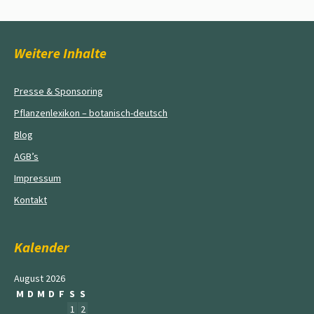
Weitere Inhalte
Presse & Sponsoring
Pflanzenlexikon – botanisch-deutsch
Blog
AGB’s
Impressum
Kontakt
Kalender
August 2026
M
D
M
D
F
S
S
1
2