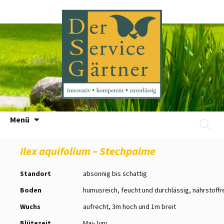
Zum
Menü
Suchen
Inhalt
nach:
springen
Ilex aquifolium – Stechpalme
Standort
absonnig bis schattig
Boden
humusreich, feucht und durchlässig, nährstoffr
Wuchs
aufrecht, 3m hoch und 1m breit
Blütezeit
Mai-Juni