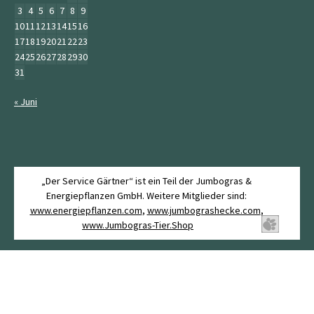
3
4
5
6
7
8
9
10
11
12
13
14
15
16
17
18
19
20
21
22
23
24
25
26
27
28
29
30
31
« Juni
„Der Service Gärtner“ ist ein Teil der Jumbogras &
Energiepflanzen GmbH. Weitere Mitglieder sind:
www.energiepflanzen.com
,
www.jumbograshecke.com
,
www.Jumbogras-Tier.Shop