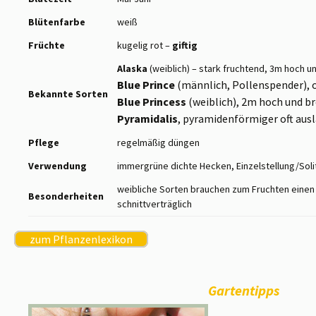
Blütenfarbe
weiß
Früchte
kugelig rot –
giftig
Alaska
(weiblich) – stark fruchtend, 3m hoch u
Blue Prince
(männlich, Pollenspender), 
Bekannte
Sorten
Blue Princess
(weiblich), 2m hoch und b
Pyramidalis
, pyramidenförmiger oft aus
Pflege
regelmäßig düngen
Verwendung
immergrüne dichte Hecken, Einzelstellung/Solit
weibliche Sorten brauchen zum Fruchten einen
Besonderheiten
schnittverträglich
zum Pflanzenlexikon
Gartentipps