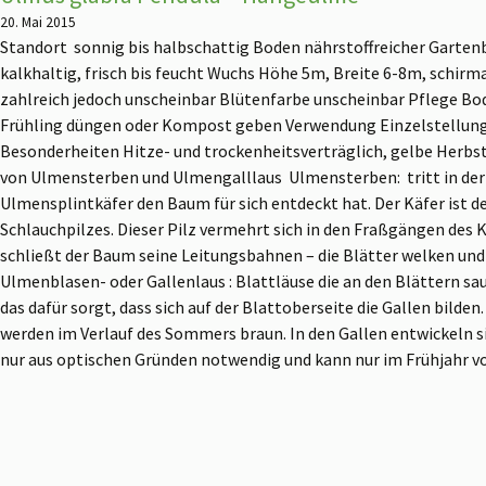
20. Mai 2015
Standort sonnig bis halbschattig Boden nährstoffreicher Gartenb
kalkhaltig, frisch bis feucht Wuchs Höhe 5m, Breite 6-8m, schirma
zahlreich jedoch unscheinbar Blütenfarbe unscheinbar Pflege Bo
Frühling düngen oder Kompost geben Verwendung Einzelstellung
Besonderheiten Hitze- und trockenheitsverträglich, gelbe Herbst
von Ulmensterben und Ulmengalllaus Ulmensterben: tritt in der 
Ulmensplintkäfer den Baum für sich entdeckt hat. Der Käfer ist d
Schlauchpilzes. Dieser Pilz vermehrt sich in den Fraßgängen des
schließt der Baum seine Leitungsbahnen – die Blätter welken und
Ulmenblasen- oder Gallenlaus : Blattläuse die an den Blättern sau
das dafür sorgt, dass sich auf der Blattoberseite die Gallen bilden.
werden im Verlauf des Sommers braun. In den Gallen entwickeln s
nur aus optischen Gründen notwendig und kann nur im Frühjahr v