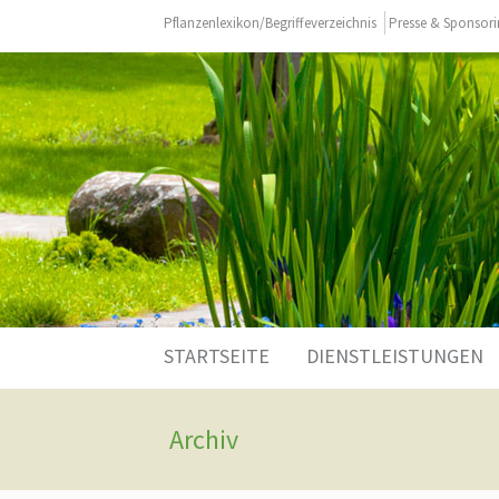
Pflanzenlexikon/Begriffeverzeichnis
Presse & Sponsor
Zum
STARTSEITE
DIENSTLEISTUNGEN
Inhalt
springen
Archiv