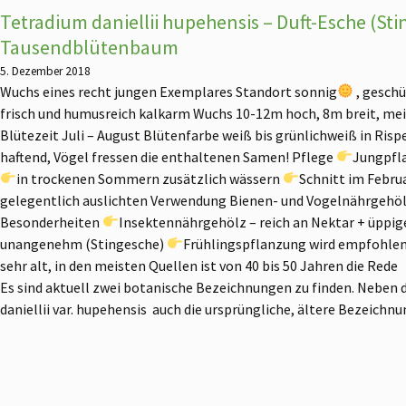
Tetradium daniellii hupehensis – Duft-Esche (St
Tausendblütenbaum
5. Dezember 2018
Wuchs eines recht jungen Exemplares
Standort sonnig
, gesch
frisch und humusreich kalkarm Wuchs 10-12m hoch, 8m breit, m
Blütezeit Juli – August Blütenfarbe weiß bis grünlichweiß in Ris
haftend, Vögel fressen die enthaltenen Samen! Pflege
Jungpfl
in trockenen Sommern zusätzlich wässern
Schnitt im Febru
gelegentlich auslichten Verwendung Bienen- und Vogelnährgehölz
Besonderheiten
Insektennährgehölz – reich an Nektar + üppi
unangenehm (Stingesche)
Frühlingspflanzung wird empfohle
sehr alt, in den meisten Quellen ist von 40 bis 50 Jahren die Rede
Es sind aktuell zwei botanische Bezeichnungen zu finden. Neben 
daniellii var. hupehensis auch die ursprüngliche, ältere Bezeichn