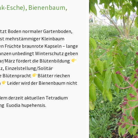
ink-Esche), Bienenbaum,
ützt Boden normaler Gartenboden,
eist mehrstämmiger Kleinbaum
pen Früchte braunrote Kapseln – lange
anzen unbedingt Winterschutz geben
ar/März fördert die Blütenbildung
, Einzelstellung/Solitär
ge Blütenpracht
Blätter riechen
n
Leider wird der Bienenbaum nicht
dem derzeit aktuellen Tetradium
ung Euodia hupehensis.