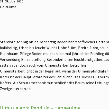
31. Oktober 2016
Goldulme
Standort sonnig bis halbschattig Boden nährstoffreicher Gartenb
kalkhaltig, frisch bis feucht Wuchs Höhe 6-8m, Breite 2-4m, säu
Kleinbaum Pflege Boden mulchen, einmal jährlich im Frühling 
Verwendung Einzelstellung Besonderheiten leuchtend gelbes Laub
selten aber doch auch vom Ulmensterben betroffen
Ulmensterben: tritt in der Regel auf, wenn der Ulmensplintkäfer 
Käfer ist der Hauptverbreiter des Schlauchpilzes. Dieser Pilz ver
Käfers. Als Schutzmechanismus schließt der Baum seine Leitungs
Zweige sterben ab.
Ulmus glabra Pendula – Hängeulme