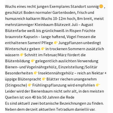
Wuchs eines recht jungen Exemplares
Standort sonnig
,
geschützt Boden normaler Gartenboden, frisch und
humusreich kalkarm Wuchs 10-12m hoch, 8m breit, meist
mehrstämmiger Kleinbaum Blütezeit Juli – August
Blütenfarbe weiß bis grünlichweiß in Rispen Früchte
braunrote Kapseln – lange haftend, Vögel fressen die
enthaltenen Samen! Pflege
Jungpflanzen unbedingt
Winterschutz geben
in trockenen Sommern zusätzlich
wässern
Schnitt im Februar/März fördert die
Blütenbildung
gelegentlich auslichten Verwendung
Bienen- und Vogelnährgehölz, Einzelstellung/Solitär
Besonderheiten
Insektennährgehölz – reich an Nektar +
üppige Blütenpracht
Blätter riechen unangenehm
(Stingesche)
Frühlingspflanzung wird empfohlen
Leider wird der Bienenbaum nicht sehr alt, in den meisten
Quellen ist von 40 bis 50 Jahren die Rede
Es sind aktuell zwei botanische Bezeichnungen zu finden.
Neben dem derzeit aktuellen Tetradium daniellii var.