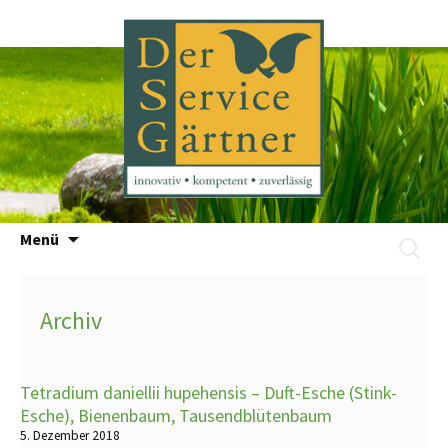
Zum
Menü
Suchen
Inhalt
nach:
springen
Archiv
Tetradium daniellii hupehensis – Duft-Esche (Stink-
Esche), Bienenbaum, Tausendblütenbaum
5. Dezember 2018