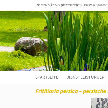
Pflanzenlexikon/Begriffeverzeichnis
Presse & Sponsor
Zum
STARTSEITE
DIENSTLEISTUNGEN
Inhalt
springen
Fritillaria persica – persische