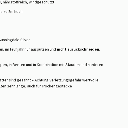
s, nährstoffreich, windgeschützt
bis zu 2m hoch
unningdale Silver
, im Frühjahr nur ausputzen und
nicht zurückschneiden
,
uppen, in Beeten und in Kombination mit Stauden und niederen
Blätter sind gezahnt – Achtung Verletzungsgefahr wertvolle
lten sehr lange, auch für Trockengestecke