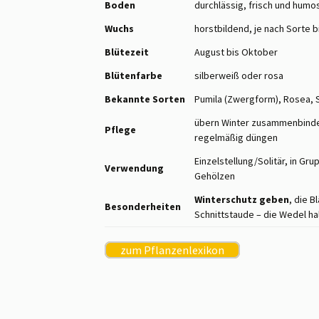
Boden
durchlässig, frisch und humo
Wuchs
horstbildend, je nach Sorte 
Blütezeit
August bis Oktober
Blütenfarbe
silberweiß oder rosa
Bekannte Sorten
Pumila (Zwergform), Rosea, S
übern Winter zusammenbinden
Pflege
regelmäßig düngen
Einzelstellung/Solitär, in Gr
Verwendung
Gehölzen
Winterschutz geben
, die 
Besonderheiten
Schnittstaude – die Wedel ha
zum Pflanzenlexikon