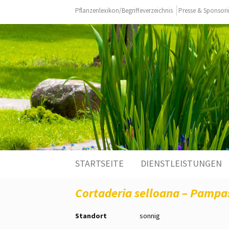
Pflanzenlexikon/Begriffeverzeichnis
Presse & Sponsor
Zum
STARTSEITE
DIENSTLEISTUNGEN
Inhalt
springen
Cortaderia selloana – Pampa
Standort
sonnig