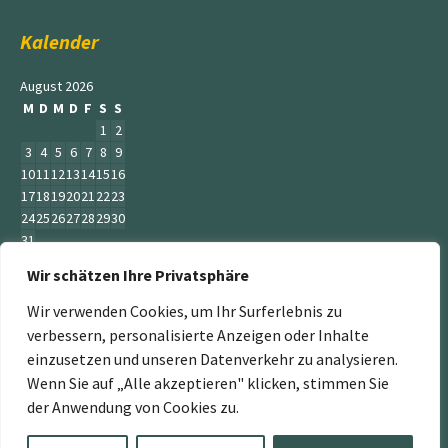
Kalender
August 2026
M
D
M
D
F
S
S
1
2
3
4
5
6
7
8
9
10
11
12
13
14
15
16
17
18
19
20
21
22
23
24
25
26
27
28
29
30
31
Wir schätzen Ihre Privatsphäre
« Juni
Wir verwenden Cookies, um Ihr Surferlebnis zu
verbessern, personalisierte Anzeigen oder Inhalte
einzusetzen und unseren Datenverkehr zu analysieren.
Wenn Sie auf „Alle akzeptieren" klicken, stimmen Sie
„Der Service Gärtner“ ist ein Teil der Jumbogras &
der Anwendung von Cookies zu.
Energiepflanzen GmbH. Weitere Mitglieder sind:
www.energiepflanzen.com
,
www.jumbograshecke.com
,