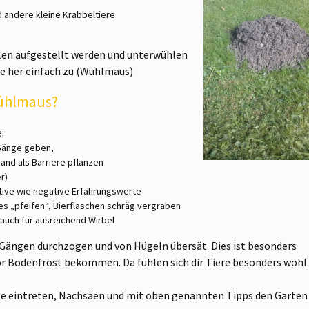
 andere kleine Krabbeltiere
llen aufgestellt werden und unterwühlen
ite her einfach zu (Wühlmaus)
ühlmaus?
:
 Gänge geben,
and als Barriere pflanzen
r)
tive wie negative Erfahrungswerte
es „pfeifen“, Bierflaschen schräg vergraben
auch für ausreichend Wirbel
 Gängen durchzogen und von Hügeln übersät. Dies ist besonders
vor Bodenfrost bekommen. Da fühlen sich dir Tiere besonders wohl
nge eintreten, Nachsäen und mit oben genannten Tipps den Garten