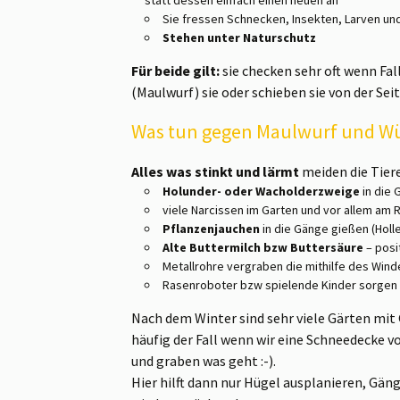
statt dessen einfach einen neuen an
Sie fressen Schnecken, Insekten, Larven und
Stehen unter Naturschutz
Für beide gilt:
sie checken sehr oft wenn Fa
(Maulwurf) sie oder schieben sie von der Se
Was tun gegen Maulwurf und W
Alles was stinkt und lärmt
meiden die Tiere
Holunder- oder Wacholderzweige
in die
viele Narcissen im Garten und vor allem am R
Pflanzenjauchen
in die Gänge gießen (Holle
Alte Buttermilch bzw Buttersäure
– posi
Metallrohre vergraben die mithilfe des Wind
Rasenroboter bzw spielende Kinder sorgen 
Nach dem Winter sind sehr viele Gärten mit
häufig der Fall wenn wir eine Schneedecke 
und graben was geht :-).
Hier hilft dann nur Hügel ausplanieren, Gä