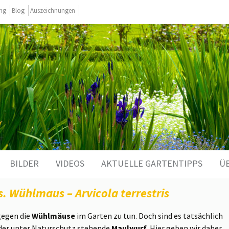
ing
Blog
Auszeichnungen
BILDER
VIDEOS
AKTUELLE GARTENTIPPS
Ü
. Wühlmaus – Arvicola terrestris
gegen die
Wühlmäuse
im Garten zu tun. Doch sind es tatsächlich
 der unter Naturschutz stehende
Maulwurf.
Hier geben wir daher