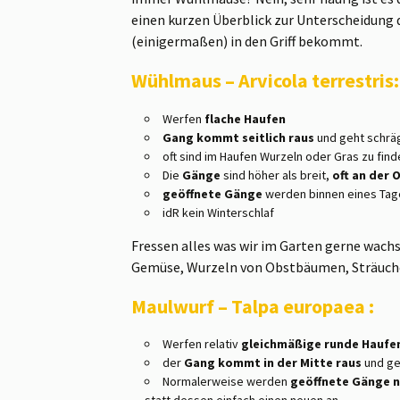
einen kurzen Überblick zur Unterscheidung 
(einigermaßen) in den Griff bekommt.
Wühlmaus – Arvicola terrestris:
Werfen
flache Haufen
Gang kommt seitlich raus
und geht schrä
oft sind im Haufen Wurzeln oder Gras zu find
Die
Gänge
sind höher als breit,
oft an der 
geöffnete Gänge
werden binnen eines Ta
idR kein Winterschlaf
Fressen alles was wir im Garten gerne wach
Gemüse, Wurzeln von Obstbäumen, Sträuch
Maulwurf – Talpa europaea :
Werfen relativ
gleichmäßige runde Haufe
der
Gang kommt in der Mitte raus
und ge
Normalerweise werden
geöffnete Gänge n