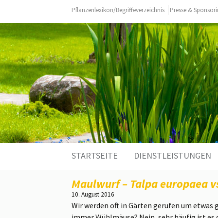
Pflanzenlexikon/Begriffeverzeichnis
Presse & Sponsor
Zum
STARTSEITE
DIENSTLEISTUNGEN
Inhalt
springen
Maulwurf – Talpa europaea vs
10. August 2016
Wir werden oft in Gärten gerufen um etwas 
immer Wühlmäuse? Nein, sehr häufig ist es