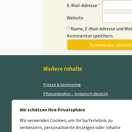
E-Mail-Adresse
*
Website
Name, E-Mail-Adresse und Web
Kommentar speichern.
Weitere Inhalte
Presse & Sponsoring
Pflanzenlexikon – botanisch-deutsch
Blog
Wir schätzen Ihre Privatsphäre
AGB’s
Wir verwenden Cookies, um Ihr Surferlebnis zu
Impressum
verbessern, personalisierte Anzeigen oder Inhalte
Kontakt