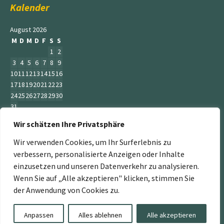
Kalender
August 2026
M
D
M
D
F
S
S
1
2
3
4
5
6
7
8
9
10
11
12
13
14
15
16
17
18
19
20
21
22
23
24
25
26
27
28
29
30
31
Wir schätzen Ihre Privatsphäre
« Juni
Wir verwenden Cookies, um Ihr Surferlebnis zu
verbessern, personalisierte Anzeigen oder Inhalte
einzusetzen und unseren Datenverkehr zu analysieren.
Wenn Sie auf „Alle akzeptieren" klicken, stimmen Sie
„Der Service Gärtner“ ist ein Teil der Jumbogras &
der Anwendung von Cookies zu.
Energiepflanzen GmbH. Weitere Mitglieder sind:
www.energiepflanzen.com
,
www.jumbograshecke.com
,
Anpassen
Alles ablehnen
Alle akzeptieren
www.Jumbogras-Tier.Shop