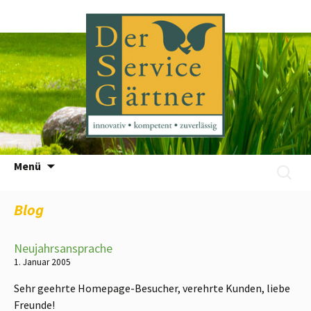
Zum
Menü
Suchen
Inhalt
nach:
springen
Blog
Neujahrsansprache
1. Januar 2005
Sehr geehrte Homepage-Besucher, verehrte Kunden, liebe
Freunde!