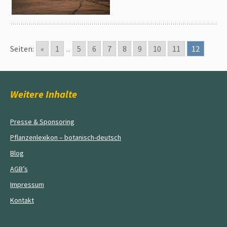
Seiten:
«
1
...
5
6
7
8
9
10
11
12
Weitere Inhalte
Presse & Sponsoring
Pflanzenlexikon – botanisch-deutsch
Blog
AGB’s
Impressum
Kontakt