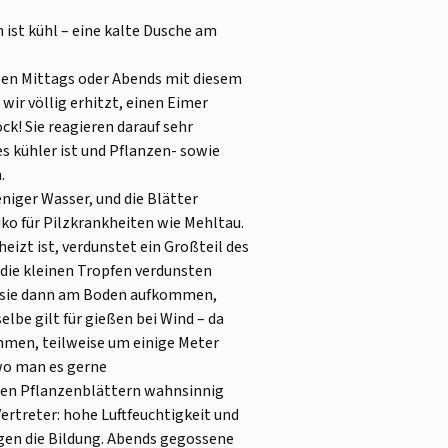
ist kühl – eine kalte Dusche am
nzen Mittags oder Abends mit diesem
 wir völlig erhitzt, einen Eimer
k! Sie reagieren darauf sehr
s kühler ist und Pflanzen- sowie
.
iger Wasser, und die Blätter
iko für Pilzkrankheiten wie Mehltau.
izt ist, verdunstet ein Großteil des
 die kleinen Tropfen verdunsten
nn sie dann am Boden aufkommen,
elbe gilt für gießen bei Wind – da
mmen, teilweise um einige Meter
 wo man es gerne
hten Pflanzenblättern wahnsinnig
Vertreter: hohe Luftfeuchtigkeit und
en die Bildung. Abends gegossene