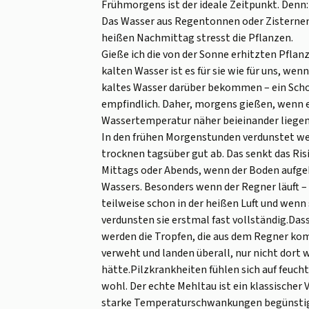
Frühmorgens ist der ideale Zeitpunkt. Denn:
Das Wasser aus Regentonnen oder Zisternen 
heißen Nachmittag stresst die Pflanzen.
Gieße ich die von der Sonne erhitzten Pfla
kalten Wasser ist es für sie wie für uns, wenn
kaltes Wasser darüber bekommen – ein Schoc
empfindlich. Daher, morgens gießen, wenn e
Wassertemperatur näher beieinander liegen
In den frühen Morgenstunden verdunstet wen
trocknen tagsüber gut ab. Das senkt das Ris
Mittags oder Abends, wenn der Boden aufgehe
Wassers. Besonders wenn der Regner läuft –
teilweise schon in der heißen Luft und we
verdunsten sie erstmal fast vollständig.Dass
werden die Tropfen, die aus dem Regner ko
verweht und landen überall, nur nicht dort
hätte.Pilzkrankheiten fühlen sich auf feuc
wohl. Der echte Mehltau ist ein klassischer 
starke Temperaturschwankungen begünstig