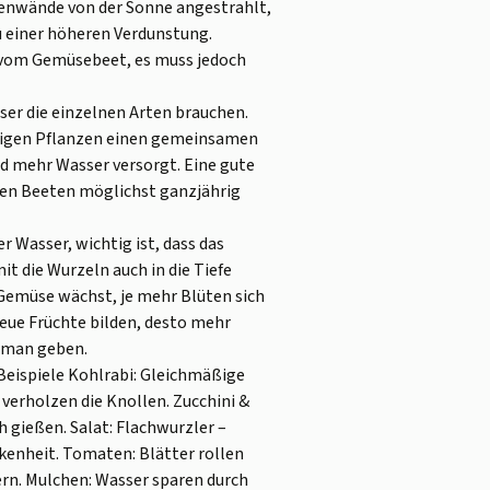
enwände von der Sonne angestrahlt,
u einer höheren Verdunstung.
t vom Gemüsebeet, es muss jedoch
asser die einzelnen Arten brauchen.
rstigen Pflanzen einen gemeinsamen
d mehr Wasser versorgt. Eine gute
 den Beeten möglichst ganzjährig
 Wasser, wichtig ist, dass das
it die Wurzeln auch in die Tiefe
 Gemüse wächst, je mehr Blüten sich
neue Früchte bilden, desto mehr
s man geben.
Beispiele Kohlrabi: Gleichmäßige
 verholzen die Knollen. Zucchini &
h gießen. Salat: Flachwurzler –
ckenheit. Tomaten: Blätter rollen
sern. Mulchen: Wasser sparen durch