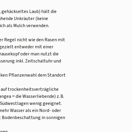
 gehäckseltes Laub) hält die
ühende Unkräuter (keine
ich als Mulch verwenden.
r Regel nicht wie den Rasen mit
gezielt entweder mit einer
rausekopf oder man nutzt die
erung inkl. Zeitschaltuhr und
nken Pflanzenwahl dem Standort
 auf trockenheitsverträgliche
ngea = die Wasserliebende) z. B.
r Südwestlagen wenig geeignet.
mehr Wasser als ein Nord- oder
st Bodenbeschattung in sonnigen
eren