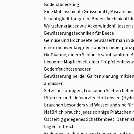
Bodenabdeckung
Eine Mulchschicht (Grasschnitt, Miscanthus,
Feuchtigkeit länger im Boden. Auch nichtbl
Wurzelunkräuter wie Ackerwinden!) lassen s
Bewässerungstechniken für Beete
Gemüse und Hochbeete bewässert man in de
einem Schwenkregner, sondern lieber ganz 
Gießkanne, einem Schlauch samt sanftem B
bequeme Möglichkeit einer Tröpfchenbewäss
Bodenfeuchtesensoren.
Bewässerung bei der Gartenplanung mitde
anpassen
Setze an sonnigen, trockenen Stellen lieber
Pflanzen und Tiefwurzler. Hortensien (Hydra
brauchen besonders viel Wasser und sind fü
Natürlich braucht jedes sonnige Plätzchen 
Ostseitig gelegenes Schattenbeet. Daher i
Lagen hilfreich.
Bodenbeschaffenheit verstehen und optimi