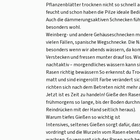
Pflanzenblätter trocknen nicht so schnell a
feucht und schon haben die Pilze ideale Be
Auch die dämmerungsaktiven Schnecken fühl
besonders wohl.
Weinberg- und andere Gehäuseschnecken meine
vielen Fällen, spanische Wegschnecke. Die 
besonders wenn wir abends wässern, da kom
Verstecken und fressen munter drauf los. Wir
nachtaktiv – morgendliches wässern kann sie
Rasen richtig bewässern So erkennst du Tro
matt und sind eingerollt Farbe verändert si
richten sich nach dem Betreten nicht mehr 
Jetzt ist es Zeit zu handeln! Gieße den Ras
frühmorgens so lange, bis der Boden durchnä
Reindrücken mit der Hand seitlich heraus).
Warum tiefes Gießen so wichtig ist
Intensives, seltenes Gießen sorgt dafür, das
vordringt und die Wurzeln vom Rasen ebenfal
wachsen. So versorgt sich der Rasen auch bei