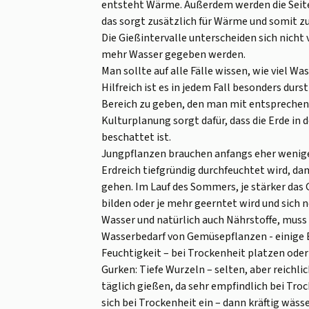
entsteht Wärme. Außerdem werden die Seit
das sorgt zusätzlich für Wärme und somit z
Die Gießintervalle unterscheiden sich nich
mehr Wasser gegeben werden.
Man sollte auf alle Fälle wissen, wie viel W
Hilfreich ist es in jedem Fall besonders du
Bereich zu geben, den man mit entsprechen
Kulturplanung sorgt dafür, dass die Erde in
beschattet ist.
Jungpflanzen brauchen anfangs eher weniger
Erdreich tiefgründig durchfeuchtet wird, dam
gehen. Im Lauf des Sommers, je stärker das
bilden oder je mehr geerntet wird und sich 
Wasser und natürlich auch Nährstoffe, mus
Wasserbedarf von Gemüsepflanzen - einige 
Feuchtigkeit – bei Trockenheit platzen oder
Gurken: Tiefe Wurzeln – selten, aber reichlic
täglich gießen, da sehr empfindlich bei Tro
sich bei Trockenheit ein – dann kräftig wäs