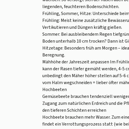
liegenden, feuchteren Bodenschichten.
Frühling, Sommer, Hitze: Unterschiede bei
Frühling: Meist keine zusätzliche Bewässe
Vertikutieren und Düngen kräftig gießen.
Sommer: Bei ausbleibendem Regen tiefgründi
Boden unterhalb 10 cm trocken? Dann ist Gi
Hitzetage: Besonders früh am Morgen – ide
Beregnung.
Mähhöhe der Jahreszeit anpassen Im Frühlin
kann der Rasen tiefer gemäht werden, 4-5 c
unbedingt den Mäher höher stellen auf 5-6 c
vom Halm wegschneiden = lieber öfter mäh
Hochbeeten
Gemüsebeete brauchen tendenziell weniger
Zugang zum natürlichen Erdreich und die Pf
den tieferen Schichten erreichen
Hochbeete brauchen mehr Wasser. Zum einen
findet ein Verrottungsprozess statt (wie b