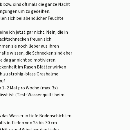
b bzw. sind oftmals die ganze Nacht
dingungen um zu gedeihen.
en sich bei abendlicher Feuchte
 ich jetzt gar nicht. Nein, die in
Nacktschnecken freuen sich
men sie noch lieber aus ihren
 alle wissen, die Schnecken sind eher
 da gar nicht so motivieren.
ckenheit im Rasen Blätter wirken
ch zu strohig-blass Grashalme
auf
en 1–2 Mal pro Woche (max. 3x)
sst ist (Test: Wasser quillt beim
s das Wasser in tiefe Bodenschichten
ls in Tiefen von 25 bis 30 cm
 Hitze und Wind aus den tiefer