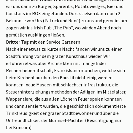
wir uns dann zu Burger, Spareribs, Potatowedges, Bier und
Cocktails im ROX eingefunden. Dort stießen dann noch 2
Bekannte von Urs (Patrick und René) zu uns und gemeinsam
zogen wir ins Irish Pub „The Pub“, wo wir den Abend noch
gemütlich ausklingen ließen.
Dritter Tag mit den Service Gärtnern
Nach einer etwas zu kurzen Nacht fanden wir uns zu einer
Stadtführung vor dem grazer Kunsthaus wieder. Wir
erfuhren etwas über Architekten mit mangelnder
Recherchebereitschaft, Franziskanermönchen, welche sich
beim Kirchenbau über den Baustil nicht einig werden
konnten, neue Museen mit schlechter Infrastruktur, die
Steuerhinterziehungsmethoden der Adligen im Mittelalter,
Wappentiere, die aus allen Löchern Feuer speien konnten
und dann zensiert wurden, die geschichtlich dokumentierte
Trinkfreudigkeit der grazer Stadtbewohner und über die
Unfreundlichkeit der Murinsel-Pächter (Besichtigung nur
bei Konsum).