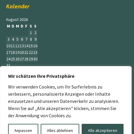
Kalender
August 2026
M
D
M
D
F
S
S
1
2
3
4
5
6
7
8
9
10
11
12
13
14
15
16
17
18
19
20
21
22
23
24
25
26
27
28
29
30
31
Wir schätzen Ihre Privatsphäre
« Juni
Wir verwenden Cookies, um Ihr Surferlebnis zu
verbessern, personalisierte Anzeigen oder Inhalte
einzusetzen und unseren Datenverkehr zu analysieren.
Wenn Sie auf „Alle akzeptieren" klicken, stimmen Sie
„Der Service Gärtner“ ist ein Teil der Jumbogras &
der Anwendung von Cookies zu.
Energiepflanzen GmbH. Weitere Mitglieder sind:
www.energiepflanzen.com
,
www.jumbograshecke.com
,
Anpassen
Alles ablehnen
Alle akzeptieren
www.Jumbogras-Tier.Shop