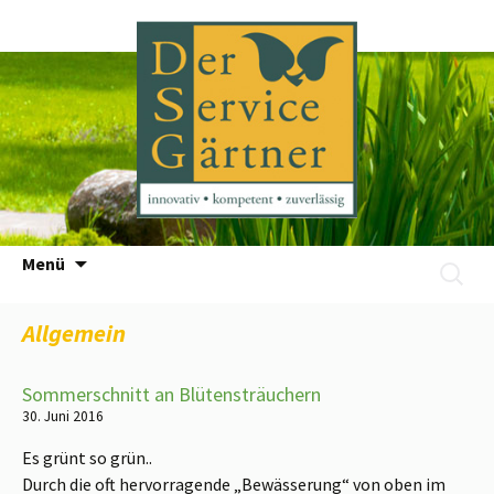
Zum
Menü
Suchen
Inhalt
nach:
springen
Allgemein
Sommerschnitt an Blütensträuchern
30. Juni 2016
Es grünt so grün..
Durch die oft hervorragende „Bewässerung“ von oben im