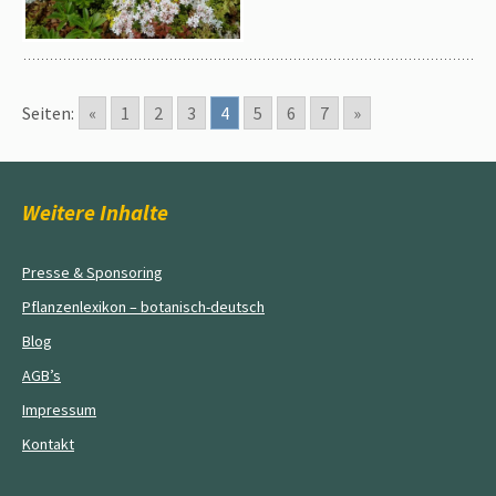
Seiten:
«
1
2
3
4
5
6
7
»
Weitere Inhalte
Presse & Sponsoring
Pflanzenlexikon – botanisch-deutsch
Blog
AGB’s
Impressum
Kontakt