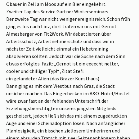
Obauer in Zell am Moos auf ein Bier eingekehrt.
Zweiter Tag des Service Gärtner Winterseminars
Der zweite Tag war nicht weniger ereignisreich. Schon früh
ging es los nach Linz, dort trafen wir uns mit Gernot
Almesberger von Fit2Work. Wir debattierten über
Arbeitsschutz, Arbeitnehmerschutz und dass wir in
nächster Zeit vielleicht einmal ein Hebetraining
absolvieren sollten. Jedoch war die Suche nach dem Sinn
etwas erfolglos. Fazit: „Gernot ist ein eeeecht netter,
cooler und chilliger Typ!“ ,Zitat Stefi.
ein gelandeter Alien (das Grazer Kunsthaus)
Dann ging es mit dem Westbus nach Graz, die Stadt
unsicher machen. Das Eingechecken im A&O-Hotel/Hostel
wäre zwar fast an der fehlenden Unterschrift der
Erziehungsberechtigten unseres jüngsten Mitglieds
gescheitert, jedoch ließ sich das mit einem zugedrückten
Auge und einer Scheinadoption lösen. Nach anfänglicher
Planlosigkeit, ein bisschen ziellosem Umherirren und
einem absurden Tratsch mit zwei Sektenanhängern haben