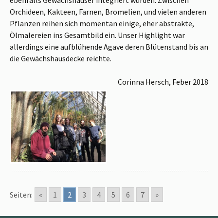
Orchideen, Kakteen, Farnen, Bromelien, und vielen anderen
Pflanzen reihen sich momentan einige, eher abstrakte,
Ölmalereien ins Gesamtbild ein. Unser Highlight war
allerdings eine aufblühende Agave deren Blütenstand bis an
die Gewächshausdecke reichte.
Corinna Hersch, Feber 2018
Seiten:
«
1
2
3
4
5
6
7
»