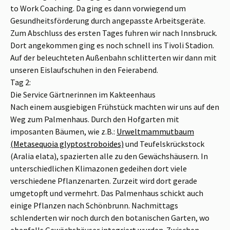
to Work Coaching. Da ging es dann vorwiegend um
Gesundheitsförderung durch angepasste Arbeitsgeräte.
Zum Abschluss des ersten Tages fuhren wir nach Innsbruck.
Dort angekommen ging es noch schnell ins Tivoli Stadion.
Auf der beleuchteten Außenbahn schlitterten wir dann mit
unseren Eislaufschuhen in den Feierabend.
Tag 2:
Die Service Gärtnerinnen im Kakteenhaus
Nach einem ausgiebigen Frühstück machten wir uns auf den
Weg zum Palmenhaus. Durch den Hofgarten mit
imposanten Bäumen, wie z.B.:
Urweltmammutbaum
(Metasequoia glyptostroboides)
und Teufelskrückstock
(Aralia elata), spazierten alle zu den Gewächshäusern. In
unterschiedlichen Klimazonen gedeihen dort viele
verschiedene Pflanzenarten. Zurzeit wird dort gerade
umgetopft und vermehrt. Das Palmenhaus schickt auch
einige Pflanzen nach Schönbrunn. Nachmittags
schlenderten wir noch durch den botanischen Garten, wo
ebenfalls
Gewächshäuser integriert wurden. Zwischen