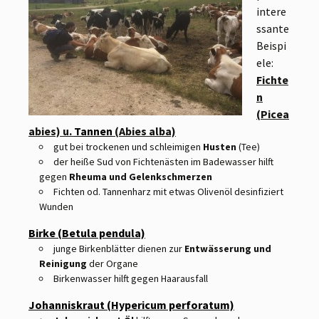
intere
ssante
Beispi
ele:
Fichte
n
(Picea
abies) u.
Tannen
(Abies alba)
gut bei trockenen und schleimigen
Husten
(Tee)
der heiße Sud von Fichtenästen im Badewasser hilft
gegen
Rheuma und Gelenkschmerzen
Fichten od. Tannenharz mit etwas Olivenöl desinfiziert
Wunden
Birke (Betula pendula)
junge Birkenblätter dienen zur
Entwässerung und
Reinigung
der Organe
Birkenwasser hilft gegen Haarausfall
Johanniskraut (Hypericum perforatum)