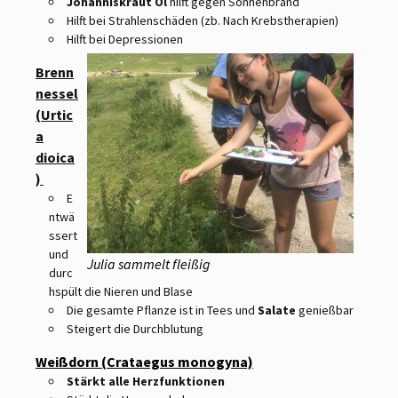
Johanniskraut Öl
hilft gegen Sonnenbrand
Hilft bei Strahlenschäden (zb. Nach Krebstherapien)
Hilft bei Depressionen
Brenn
nessel
(Urtic
a
dioica
)
E
ntwä
ssert
und
Julia sammelt fleißig
durc
hspült die Nieren und Blase
Die gesamte Pflanze ist in Tees und
Salate
genießbar
Steigert die Durchblutung
Weißdorn (Crataegus monogyna)
Stärkt alle Herzfunktionen