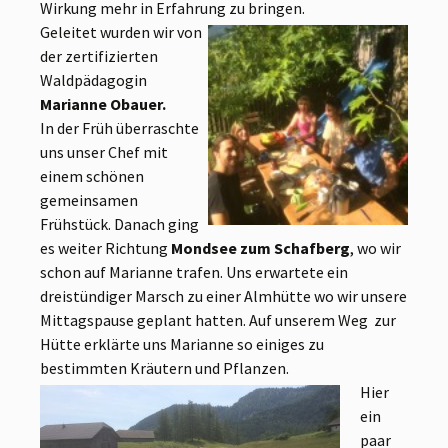
Wirkung mehr in Erfahrung zu bringen.
Geleitet wurden wir von
der zertifizierten
Waldpädagogin
Marianne Obauer.
In der Früh überraschte
uns unser Chef mit
einem schönen
gemeinsamen
Frühstück. Danach ging
es weiter Richtung
Mondsee zum Schafberg
, wo wir
schon auf Marianne trafen. Uns erwartete ein
dreistündiger Marsch zu einer Almhütte wo wir unsere
Mittagspause geplant hatten. Auf unserem Weg zur
Hütte erklärte uns Marianne so einiges zu
bestimmten Kräutern und Pflanzen.
Hier
ein
paar