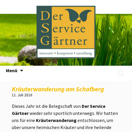
Zum
Menü
Suchen
Inhalt
nach:
springen
Kräuterwanderung am Schafberg
11. Juli 2016
Dieses Jahr ist die Belegschaft von
Der Service
Gärtner
wieder sehr sportlich unterwegs. Wir hatten
uns für eine
Kräuterwanderung
entschlossen, um
über unsere heimischen Kräuter und ihre heilende