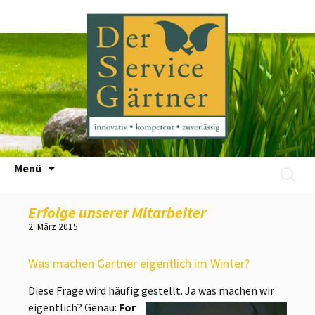
Zum
Menü
Suchen
Inhalt
nach:
springen
Erfolge unserer Mitarbeiter
2. März 2015
Was machen Gärtner eigentlich im Winter?
Diese Frage wird häufig gestellt. Ja was machen wir
eigentlich? Genau:
For