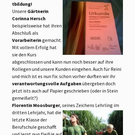
tbildung!
Unsere
Gärtnerin
Corinna Hersch
beispielsweise hat ihren
Abschluß als
Vorarbeiterin
gemacht.
Mit vollem Erfolg hat
sie den Kurs
abgeschlossen und kann nun noch besser auf ihre
Kollegen und unsere Kunden eingehen. Auch für Reini
und mich ist es nun fix: schon vorher durften wir ihr
verantwortungsvolle Aufgaben
übergeben doch
jetzt ists auch auf Papier geschrieben (oder in Stein
gemeißelt?)
Florentin Moosburger
, seines Zeichens Lehrling im
dritten Lehrjahr, h
at die
letzte Klasse der
Berufschule geschafft
und lernt nun fleißig auf