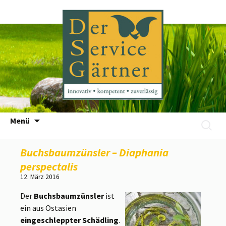
Zum
Menü
Suchen
Inhalt
nach:
springen
Buchsbaumzünsler – Diaphania
perspectalis
12. März 2016
Der
Buchsbaumzünsler
ist
ein aus Ostasien
eingeschleppter Schädling
.