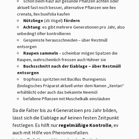
schon beim Kauf auf gesunde Pflanzen achten oder
aktuell fast noch besser, alternative Pflanzen wie Ilex
crenata, Ilex buxifolia kaufen
Nützlinge
(zb Vögel)
fördern
Achtung
: es gibt mehrere Generationen pro Jahr, also
unbedingt öfter kontrollieren
Gespinnste herausschneiden – über Restmüll
entsorgen
Raupen sammeln
– scheinbar mögen Spatzen die
Raupen, wahrscheinlich fressen auch Hühner sie
Buchsschnitt nach der Eiablage – über Restmüll
entsorgen
tropfnass spritzten mit Bacillus thuringiensis
(biologisches Präparat aktuell unter dem Namen „Xentari“
erhältilich) oder auch das bekannte Neemöl
befallene Pflanzen mit Muschelkalk einstäuben
Da die Falter bis zu 4 Generatioen pro Jahr bilden,
lässt sich die Eiablage auf keinen festen Zeitpunkt
festlegen. Es hilft nur
regelmäßige Kontrolle
, ev
auch mit Hilfe von Pheromonfallen.