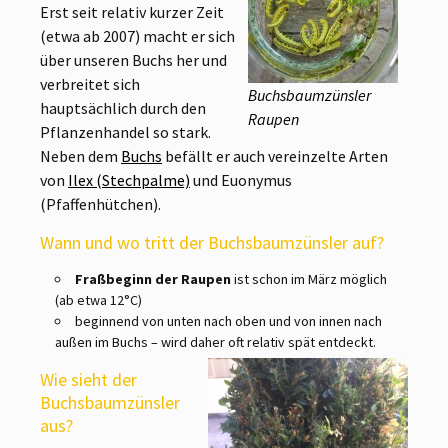
Erst seit relativ kurzer Zeit
(etwa ab 2007) macht er sich
über unseren Buchs her und
verbreitet sich
Buchsbaumzünsler
hauptsächlich durch den
Raupen
Pflanzenhandel so stark.
Neben dem
Buchs
befällt er auch vereinzelte Arten
von
Ilex (Stechpalme)
und Euonymus
(Pfaffenhütchen).
Wann und wo tritt der Buchsbaumzünsler auf?
Fraßbeginn der Raupen
ist schon im März möglich
(ab etwa 12°C)
beginnend von unten nach oben und von innen nach
außen im Buchs – wird daher oft relativ spät entdeckt.
Wie sieht der
Buchsbaumzünsler
aus?