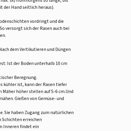
max. 3x) frühmorgens so lange, bis
t der Hand seitlich heraus).
 Bodenschichten vordringt und die
So versorgt sich der Rasen auch bei
en.
 Nach dem Vertikutieren und Düngen
t: Ist der Boden unterhalb 10 cm
tischer Beregnung.
kühler ist, kann der Rasen tiefer
 Mäher höher stellen auf 5-6 cm.Und
r mähen. Gießen von Gemüse- und
e. Sie haben Zugang zum natürlichen
n Schichten erreichen
 Inneren findet ein