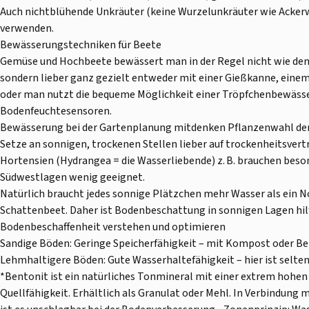
Auch nichtblühende Unkräuter (keine Wurzelunkräuter wie Ackerwi
verwenden.
Bewässerungstechniken für Beete
Gemüse und Hochbeete bewässert man in der Regel nicht wie de
sondern lieber ganz gezielt entweder mit einer Gießkanne, eine
oder man nutzt die bequeme Möglichkeit einer Tröpfchenbewässe
Bodenfeuchtesensoren.
Bewässerung bei der Gartenplanung mitdenken Pflanzenwahl de
Setze an sonnigen, trockenen Stellen lieber auf trockenheitsvert
Hortensien (Hydrangea = die Wasserliebende) z. B. brauchen beson
Südwestlagen wenig geeignet.
Natürlich braucht jedes sonnige Plätzchen mehr Wasser als ein N
Schattenbeet. Daher ist Bodenbeschattung in sonnigen Lagen hilf
Bodenbeschaffenheit verstehen und optimieren
Sandige Böden: Geringe Speicherfähigkeit – mit Kompost oder Be
Lehmhaltigere Böden: Gute Wasserhaltefähigkeit – hier ist selten
*Bentonit ist ein natürliches Tonmineral mit einer extrem hoh
Quellfähigkeit. Erhältlich als Granulat oder Mehl. In Verbindun