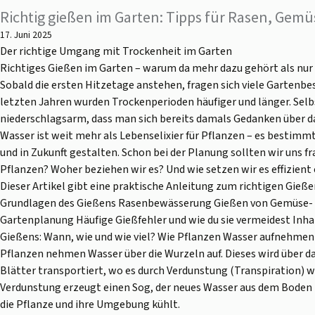
Richtig gießen im Garten: Tipps für Rasen, Gemü
17. Juni 2025
Der richtige Umgang mit Trockenheit im Garten
Richtiges Gießen im Garten – warum da mehr dazu gehört als nur
Sobald die ersten Hitzetage anstehen, fragen sich viele Gartenbes
letzten Jahren wurden Trockenperioden häufiger und länger. Selb
niederschlagsarm, dass man sich bereits damals Gedanken über 
Wasser ist weit mehr als Lebenselixier für Pflanzen – es bestimm
und in Zukunft gestalten. Schon bei der Planung sollten wir uns f
Pflanzen? Woher beziehen wir es? Und wie setzen wir es effizient 
Dieser Artikel gibt eine praktische Anleitung zum richtigen Gießen
Grundlagen des Gießens Rasenbewässerung Gießen von Gemüse- 
Gartenplanung Häufige Gießfehler und wie du sie vermeidest Inha
Gießens: Wann, wie und wie viel? Wie Pflanzen Wasser aufnehmen 
Pflanzen nehmen Wasser über die Wurzeln auf. Dieses wird über d
Blätter transportiert, wo es durch Verdunstung (Transpiration) 
Verdunstung erzeugt einen Sog, der neues Wasser aus dem Boden 
die Pflanze und ihre Umgebung kühlt.