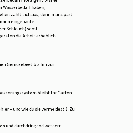
serbedarf intelligent planen
en Wasserbedarf haben,
hen zahlt sich aus, denn man spart
önnen eingebaute
ger Schlauch) samt
äten die Arbeit erheblich
nen Gemüsebeet bis hin zur
wässerungssystem bleibt Ihr Garten
ler – und wie du sie vermeidest 1. Zu
lten und durchdringend wässern.