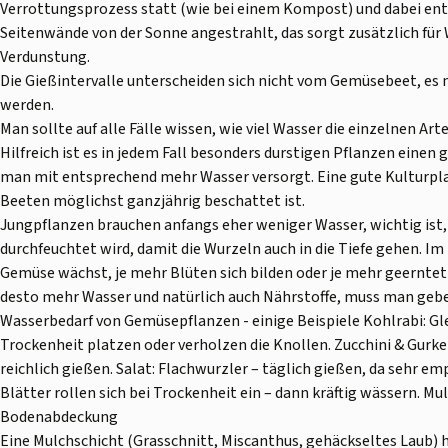
Verrottungsprozess statt (wie bei einem Kompost) und dabei e
Seitenwände von der Sonne angestrahlt, das sorgt zusätzlich fü
Verdunstung.
Die Gießintervalle unterscheiden sich nicht vom Gemüsebeet, e
werden.
Man sollte auf alle Fälle wissen, wie viel Wasser die einzelnen Ar
Hilfreich ist es in jedem Fall besonders durstigen Pflanzen eine
man mit entsprechend mehr Wasser versorgt. Eine gute Kulturplan
Beeten möglichst ganzjährig beschattet ist.
Jungpflanzen brauchen anfangs eher weniger Wasser, wichtig ist, 
durchfeuchtet wird, damit die Wurzeln auch in die Tiefe gehen. Im
Gemüse wächst, je mehr Blüten sich bilden oder je mehr geerntet 
desto mehr Wasser und natürlich auch Nährstoffe, muss man geb
Wasserbedarf von Gemüsepflanzen - einige Beispiele Kohlrabi: Gl
Trockenheit platzen oder verholzen die Knollen. Zucchini & Gurken
reichlich gießen. Salat: Flachwurzler – täglich gießen, da sehr e
Blätter rollen sich bei Trockenheit ein – dann kräftig wässern. M
Bodenabdeckung
Eine Mulchschicht (Grasschnitt, Miscanthus, gehäckseltes Laub) h