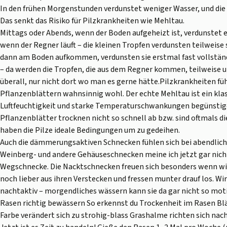
In den frühen Morgenstunden verdunstet weniger Wasser, und die 
Das senkt das Risiko für Pilzkrankheiten wie Mehltau.
Mittags oder Abends, wenn der Boden aufgeheizt ist, verdunstet 
wenn der Regner läuft – die kleinen Tropfen verdunsten teilweise 
dann am Boden aufkommen, verdunsten sie erstmal fast vollständi
– da werden die Tropfen, die aus dem Regner kommen, teilweise 
überall, nur nicht dort wo man es gerne hätte.Pilzkrankheiten füh
Pflanzenblättern wahnsinnig wohl. Der echte Mehltau ist ein klas
Luftfeuchtigkeit und starke Temperaturschwankungen begünstig
Pflanzenblätter trocknen nicht so schnell ab bzw. sind oftmals d
haben die Pilze ideale Bedingungen um zu gedeihen.
Auch die dämmerungsaktiven Schnecken fühlen sich bei abendlich
Weinberg- und andere Gehäuseschnecken meine ich jetzt gar nicht. 
Wegschnecke. Die Nacktschnecken freuen sich besonders wenn w
noch lieber aus ihren Verstecken und fressen munter drauf los. Wir
nachtaktiv – morgendliches wässern kann sie da gar nicht so moti
Rasen richtig bewässern So erkennst du Trockenheit im Rasen Blä
Farbe verändert sich zu strohig-blass Grashalme richten sich na