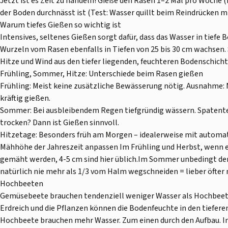
Jetzt ist es Zeit zu handeln! Gieße den Rasen 1–2 Mal pro Woche (
der Boden durchnässt ist (Test: Wasser quillt beim Reindrücken mi
Warum tiefes Gießen so wichtig ist
Intensives, seltenes Gießen sorgt dafür, dass das Wasser in tiefe
Wurzeln vom Rasen ebenfalls in Tiefen von 25 bis 30 cm wachsen. 
Hitze und Wind aus den tiefer liegenden, feuchteren Bodenschicht
Frühling, Sommer, Hitze: Unterschiede beim Rasen gießen
Frühling: Meist keine zusätzliche Bewässerung nötig. Ausnahme:
kräftig gießen.
Sommer: Bei ausbleibendem Regen tiefgründig wässern. Spatentes
trocken? Dann ist Gießen sinnvoll.
Hitzetage: Besonders früh am Morgen – idealerweise mit automa
Mähhöhe der Jahreszeit anpassen Im Frühling und Herbst, wenn es 
gemäht werden, 4-5 cm sind hier üblich.Im Sommer unbedingt den
natürlich nie mehr als 1/3 vom Halm wegschneiden = lieber öfte
Hochbeeten
Gemüsebeete brauchen tendenziell weniger Wasser als Hochbeet
Erdreich und die Pflanzen können die Bodenfeuchte in den tiefere
Hochbeete brauchen mehr Wasser. Zum einen durch den Aufbau. Im