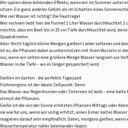
Wir spüren diese kühlenden Effekte, wenn wir im Sommer unter
sitzen. Ein ganz anderes Gefühl als im Schatten eines Sonnenschi
Wie viel Wasser ist richtig? Die Faustregel
Wer rechnen liebt hier die Formel:1 Liter Wasser durchfeuchtet 1
möchte, dass ein Beet bis in 25 cm Tiefe durchfeuchtet wird, benö
Quadratmeter.
Aber: Nicht täglich kleine Mengen gießen! Lieber seltener und da
ist es, die Pflanzen dabei zu unterstützen mit ihren Wurzeln in die
nur, wenn wir selten eine größere Menge Wasser langsam zur Verfü
Wasser in die Tiefe – wo es länger gespeichert wird.
Gießen im Garten - die perfekte Tageszeit
Frühmorgens ist der ideale Zeitpunkt. Denn:
Das Wasser aus Regentonnen oder Zisternen ist kühl – eine kalt
stresst die Pflanzen.
Gieße ich die von der Sonne erhitzten Pflanzen Mittags oder Aben
sie wie für uns, wenn wir völlig erhitzt, einen Eimer kaltes Wass
reagieren darauf sehr empfindlich. Daher, morgens gießen, wenn e
Wassertemperatur näher beieinander liegen.