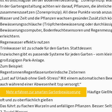
ist es unschlagbar bei der Bodenverbesserung. Zonenprinzip: Was
In der Gartengestaltung achten wir darauf, Pflanzen, die ähnlich
zusammenzusetzen (Zonenprinzip). All diese Punkte vorab anzuse
Wasser und Zeit und die Pflanzen wachsen gesünder.Zusätzlich k
Bewässerungsschläuche (Tröpfchenbewässerung oder durchlässi
Bewässerungscomputer, Bodenfeuchtesensoren und Regenmessger
erleichtern.
Regenwasser effektiv nutzen
Trinkwasser ist zu schade für den Garten. Stattdessen:
Inzwischen gibt es passende Systeme für jeden Garten – vom klei
großzügigen Park-Anlage.
Zum Beispiel:
RegentonnenRegenfässerunterirdische Zisternen
„Lust auf Urlaub ohne Gieß-Stress? Mit einem automatischen Be
auch während einer Abwesenheit top versorgt.“
Häufige Gießfeh
Mehr erfahren zur smarten Gartenbewässerung
oft und zu oberflächlich gießen
Das führt zu flachen Wurzeln und anfälligen Pflanzen. Besser: Se
2. Zu viel Wasser